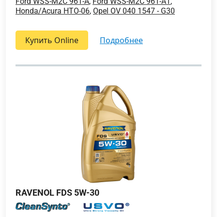
Ford WSS-M2C 961-A
,
Ford WSS-M2C 961-A1
,
Honda/Acura HTO-06
,
Opel OV 040 1547 - G30
Купить Online
подробнее
RAVENOL FDS 5W-30