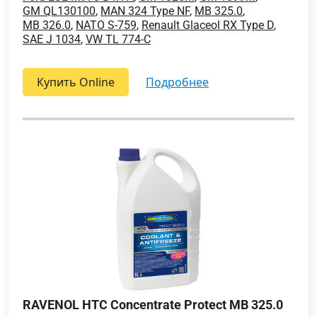
GM QL130100
,
MAN 324 Type NF
,
MB 325.0
,
MB 326.0
,
NATO S-759
,
Renault Glaceol RX Type D
,
SAE J 1034
,
VW TL 774-C
Купить Online
подробнее
RAVENOL HTC Concentrate Protect MB 325.0