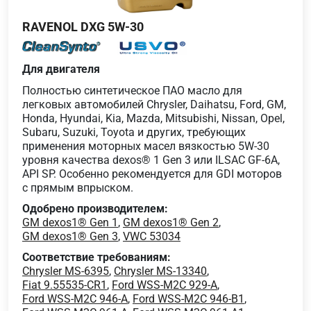
RAVENOL DXG 5W-30
Для двигателя
Полностью синтетическое ПАО масло для
легковых автомобилей Chrysler, Daihatsu, Ford, GM,
Honda, Hyundai, Kia, Mazda, Mitsubishi, Nissan, Opel,
Subaru, Suzuki, Toyota и других, требующих
применения моторных масел вязкостью 5W-30
уровня качества dexos® 1 Gen 3 или ILSAC GF-6A,
API SP. Особенно рекомендуется для GDI моторов
с прямым впрыском.
Одобрено производителем:
GM dexos1® Gen 1
,
GM dexos1® Gen 2
,
GM dexos1® Gen 3
,
VWC 53034
Соответствие требованиям:
Chrysler MS-6395
,
Chrysler MS-13340
,
Fiat 9.55535-CR1
,
Ford WSS-M2C 929-A
,
Ford WSS-M2C 946-A
,
Ford WSS-M2C 946-B1
,