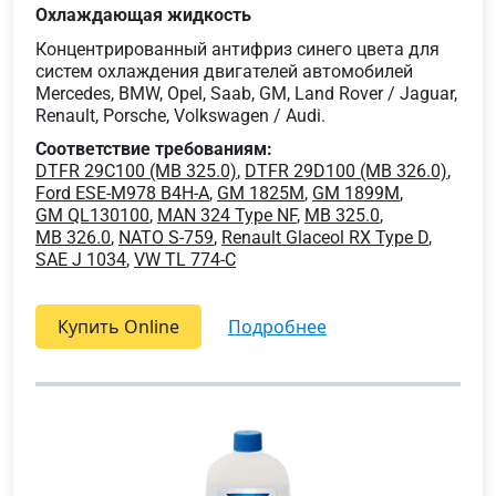
Охлаждающая жидкость
Концентрированный антифриз синего цвета для
систем охлаждения двигателей автомобилей
Mercedes, BMW, Opel, Saab, GM, Land Rover / Jaguar,
Renault, Porsche, Volkswagen / Audi.
Соответствие требованиям:
DTFR 29C100 (MB 325.0)
,
DTFR 29D100 (MB 326.0)
,
Ford ESE-M978 B4H-A
,
GM 1825M
,
GM 1899M
,
GM QL130100
,
MAN 324 Type NF
,
MB 325.0
,
MB 326.0
,
NATO S-759
,
Renault Glaceol RX Type D
,
SAE J 1034
,
VW TL 774-C
Купить Online
подробнее