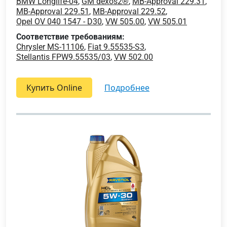
BMW Longlife-04
,
GM dexos2®
,
MB-Approval 229.31
,
MB-Approval 229.51
,
MB-Approval 229.52
,
Opel OV 040 1547 - D30
,
VW 505.00
,
VW 505.01
Соответствие требованиям:
Chrysler MS-11106
,
Fiat 9.55535-S3
,
Stellantis FPW9.55535/03
,
VW 502.00
Купить Online
подробнее