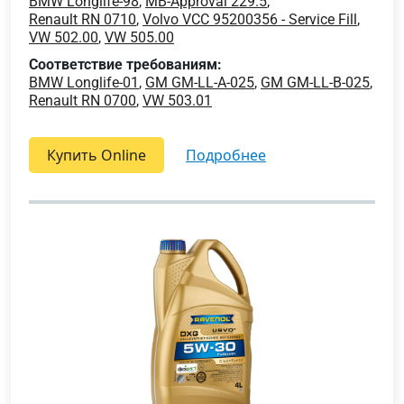
BMW Longlife-98
,
MB-Approval 229.5
,
Renault RN 0710
,
Volvo VCC 95200356 - Service Fill
,
VW 502.00
,
VW 505.00
Соответствие требованиям:
BMW Longlife-01
,
GM GM-LL-A-025
,
GM GM-LL-B-025
,
Renault RN 0700
,
VW 503.01
Купить Online
подробнее