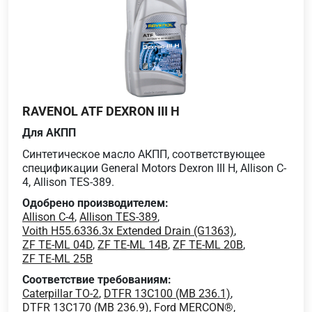
RAVENOL ATF DEXRON III H
Для АКПП
Cинтетическое масло АКПП, соответствующее
спецификации General Motors Dexron III H, Allison C-
4, Allison TES-389.
Одобрено производителем:
Allison C-4
,
Allison TES-389
,
Voith H55.6336.3x Extended Drain (G1363)
,
ZF TE-ML 04D
,
ZF TE-ML 14B
,
ZF TE-ML 20B
,
ZF TE-ML 25B
Соответствие требованиям:
Caterpillar TO-2
,
DTFR 13C100 (MB 236.1)
,
DTFR 13C170 (MB 236.9)
,
Ford MERCON®
,