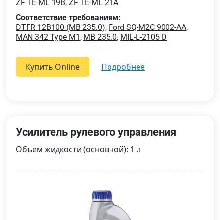
ZF TE-ML 19B
,
ZF TE-ML 21A
Соответствие требованиям:
DTFR 12B100 (MB 235.0)
,
Ford SQ-M2C 9002-AA
,
MAN 342 Type M1
,
MB 235.0
,
MIL-L-2105 D
Купить Online
подробнее
Усилитель рулевого управления
Объем жидкости (основной): 1 л