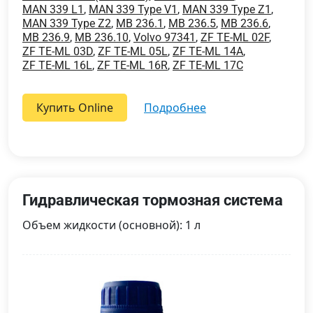
MAN 339 L1
,
MAN 339 Type V1
,
MAN 339 Type Z1
,
MAN 339 Type Z2
,
MB 236.1
,
MB 236.5
,
MB 236.6
,
MB 236.9
,
MB 236.10
,
Volvo 97341
,
ZF TE-ML 02F
,
ZF TE-ML 03D
,
ZF TE-ML 05L
,
ZF TE-ML 14A
,
ZF TE-ML 16L
,
ZF TE-ML 16R
,
ZF TE-ML 17C
Купить Online
подробнее
Гидравлическая тормозная система
Объем жидкости (основной): 1 л