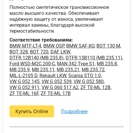
Полностью синтетическое трансмиссионное
масло высшего качества. Обеспечивает
надёжную защиту от износа, увеличивает
интервал замены, благодаря высокой
термостабильности.
Соответствие требованиям:
BMW MTF-LT-4
,
BMW OSP
,
BMW SAF-XO
,
BOT 130 M
,
BOT 328
,
BOT 720
,
DAF LKW
,
DTFR 12B140 (MB 235.8)
,
DTFR 13B110 (MB 235.11)
,
Ford WSD-M2C 200-C
,
MAN 342 Type S1
,
MB 235.8
,
MB 235.9
,
MB 235.11
,
MB 235.21
,
MB 235.72
,
MIL-L-2105 D
,
Renault LKW
,
Scania STO 1:0
,
VW G 052 145
,
VW G 052 539
,
VW G 052 580
,
VW G 052 911
,
VW G 060 517 A2
,
ZF TE-ML 12B
,
ZF TE-ML 16F
,
ZF TE-ML 17B
Купить Online
подробнее