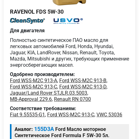
RAVENOL FDS 5W-30
Для двигателя
Полностью синтетическое ПАО масло для
легковых автомобилей Ford, Honda, Hyundai,
Jaguar, KIA, LandRover, Nissan, Renault, Toyota,
Mazda, Mitsubishi и других, требующих применение
энергосберегающих масел.
Одобрено производителем:
Ford WSS-M2C 913-A
,
Ford WSS-M2C 913-B
,
Ford WSS-M2C 913-C
,
Ford WSS-M2C 913-D
,
Jaguar/Land Rover STJLR.03.5003
,
MB-Approval 229.6
,
Renault RN 0700
Соответствие требованиям:
Fiat 9.55535-G1
,
Ford WSS-M2C 913-C
,
VWC 53036
155D3A
Аналог:
Ford Масло моторное
Синтетическое Ford Formula F 5W-30 5л.