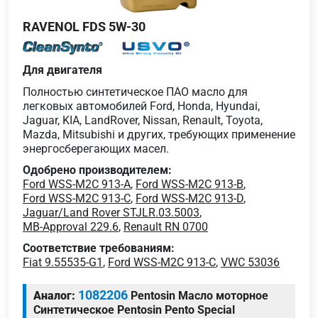
RAVENOL FDS 5W-30
Для двигателя
Полностью синтетическое ПАО масло для
легковых автомобилей Ford, Honda, Hyundai,
Jaguar, KIA, LandRover, Nissan, Renault, Toyota,
Mazda, Mitsubishi и других, требующих применение
энергосберегающих масел.
Одобрено производителем:
Ford WSS-M2C 913-A
,
Ford WSS-M2C 913-B
,
Ford WSS-M2C 913-C
,
Ford WSS-M2C 913-D
,
Jaguar/Land Rover STJLR.03.5003
,
MB-Approval 229.6
,
Renault RN 0700
Соответствие требованиям:
Fiat 9.55535-G1
,
Ford WSS-M2C 913-C
,
VWC 53036
1082206
Аналог:
Pentosin Масло моторное
Синтетическое Pentosin Pento Special