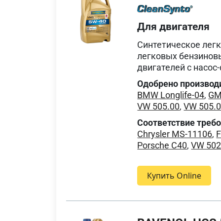
Для двигателя
Синтетическое лег
легковых бензинов
двигателей с насос
Одобрено производ
BMW Longlife-04
,
GM
VW 505.00
,
VW 505.
Соответствие треб
Chrysler MS-11106
,
F
Porsche C40
,
VW 502
Купить Online