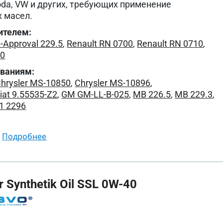
koda, VW и других, требующих применение
 масел.
ителем:
-Approval 229.5
,
Renault RN 0700
,
Renault RN 0710
,
00
ованиям:
hrysler MS-10850
,
Chrysler MS-10896
,
iat 9.55535-Z2
,
GM GM-LL-B-025
,
MB 226.5
,
MB 229.3
,
1 2296
подробнее
Synthetik Oil SSL 0W-40