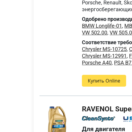
Porsche, Renault, S
энергосберегающих
Одобрено производ
BMW Longlife-01
,
MB
VW 502.00
,
VW 505.
Соответствие треб
Chrysler MS-10725
,
C
Chrysler MS-12991
,
F
Porsche A40
,
PSA B7
Купить Online
RAVENOL Super 
Для двигателя