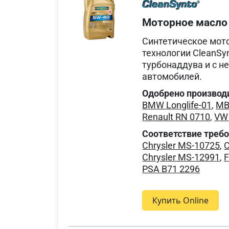
Моторное масло
Синтетическое мот
технологии CleanSy
турбонаддува и с 
автомобилей.
Одобрено производ
BMW Longlife-01
,
MB
Renault RN 0710
,
VW
Соответствие треб
Chrysler MS-10725
,
C
Chrysler MS-12991
,
F
PSA B71 2296
Купить Online