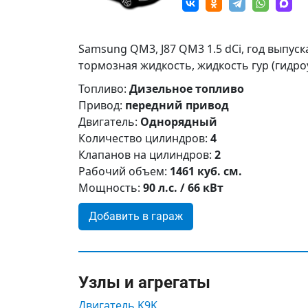
Samsung QM3, J87 QM3 1.5 dCi, год выпуск
тормозная жидкость, жидкость гур (гидро
Топливо:
Дизельное топливо
Привод:
передний привод
Двигатель:
Однорядный
Количество цилиндров:
4
Клапанов на цилиндров:
2
Рабочий объем:
1461 куб. см.
Мощность:
90 л.с. / 66 кВт
Добавить в гараж
Узлы и агрегаты
Двигатель K9K