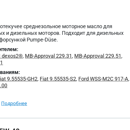
котекучее среднезольное моторное масло для
ых и дизельных моторов. Подходит для дизельных
-форсункой Pumpe-Düse.
ителем:
 dexos2®
,
MB-Approval 229.31
,
MB-Approval 229.51
,
01
ованиям:
iat 9.55535-GH2
,
Fiat 9.55535-S2
,
Ford WSS-M2C 917-A
,
.00
подробнее