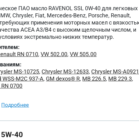
ческое ПАО масло RAVENOL SSL 0W-40 для легковых
W, Chrysler, Fiat, Mercedes-Benz, Porsche, Renault,
, требующих применения моторных масел с вязкость
ачества ACEA A3/B4 с высоким щелочным числом, и
условиях экстремально низких температур.
ителем:
enault RN 0710
,
VW 502.00
,
VW 505.00
ованиям:
rysler MS-10725
,
Chrysler MS-12633
,
Chrysler MS-A092
d WSS-M2C 937-A
,
GM dexos® R
,
MB 226.5
,
MB 229.3
,
t RN 0700
подробнее
 5W-40