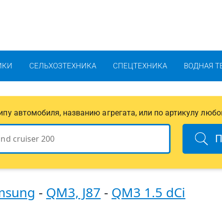
ИКИ
СЕЛЬХОЗТЕХНИКА
СПЕЦТЕХНИКА
ВОДНАЯ Т
 типу автомобиля, названию агрегата, или по артикулу любо
П
msung
-
QM3, J87
-
QM3 1.5 dCi