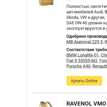
Полностью синтети
автомобилей Audi, BM
Skoda, VW и других
SAE 0W-40 уровня к
эксплуатируются в 
Одобрено производ
MB-Approval 229.5
,
R
Соответствие треб
BMW Longlife-01
,
Ch
Fiat 9.55535-M2
,
For
Porsche A40
,
Renaul
Купить Online
RAVENOL VMO