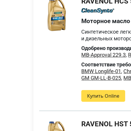
RAVENOL HCS 
Моторное масло
Синтетическое лег
и дизельных мотор
Одобрено производ
MB-Approval 229.3
,
R
Соответствие треб
BMW Longlife-01
,
Ch
GM GM-LL-B-025
,
MB
Купить Online
RAVENOL HST 