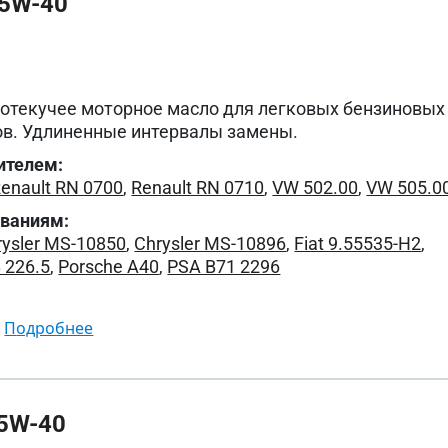
5W-40
котекучее моторное масло для легковых бензиновых
ов. Удлиненные интервалы замены.
ителем:
enault RN 0700
,
Renault RN 0710
,
VW 502.00
,
VW 505.0
ованиям:
rysler MS-10850
,
Chrysler MS-10896
,
Fiat 9.55535-H2
,
 226.5
,
Porsche A40
,
PSA B71 2296
подробнее
5W-40