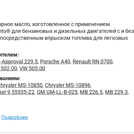
орное масло, изготовленное с применением
nto® для бензиновых и дизельных двигателей с и бе
непосредственным впрыском топлива для легковых
ителем:
-Approval 229.5
,
Porsche A40
,
Renault RN 0700
,
 502.00
,
VW 505.00
ованиям:
hrysler MS-10850
,
Chrysler MS-10896
,
iat 9.55535-Z2
,
GM GM-LL-B-025
,
MB 226.5
,
MB 229.3
,
подробнее