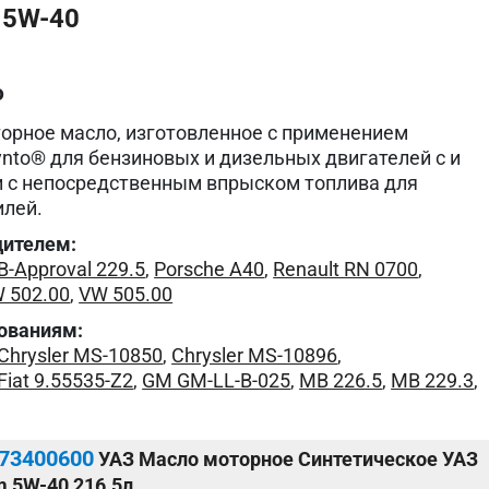
 5W-40
о
орное масло, изготовленное с применением
ynto® для бензиновых и дизельных двигателей с и
и с непосредственным впрыском топлива для
илей.
дителем:
-Approval 229.5
,
Porsche A40
,
Renault RN 0700
,
 502.00
,
VW 505.00
ованиям:
Chrysler MS-10850
,
Chrysler MS-10896
,
Fiat 9.55535-Z2
,
GM GM-LL-B-025
,
MB 226.5
,
MB 229.3
,
73400600
УАЗ Масло моторное Синтетическое УАЗ
m 5W-40 216.5л.