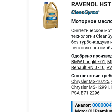
RAVENOL HST
Моторное масл
Синтетическое мот
технологии CleanS
без турбонаддува 
легковых автомоб
Одобрено произво
BMW Longlife-01
,
MB
Renault RN 0710
,
VW
Соответствие треб
Chrysler MS-10725
,
Chrysler MS-12991
,
PSA B71 2296
0000004
Аналог:
Motor Oil Premiu