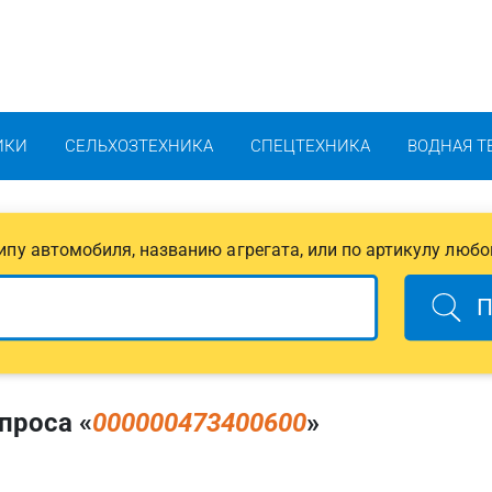
ИКИ
СЕЛЬХОЗТЕХНИКА
СПЕЦТЕХНИКА
ВОДНАЯ Т
 типу автомобиля, названию агрегата, или по артикулу любо
П
проса «
000000473400600
»