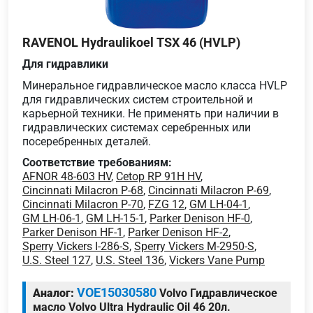
RAVENOL Hydraulikoel TSX 46 (HVLP)
Для гидравлики
Минеральное гидравлическое масло класса HVLP
для гидравлических систем строительной и
карьерной техники. Не применять при наличии в
гидравлических системах серебренных или
посеребренных деталей.
Соответствие требованиям:
AFNOR 48-603 HV
,
Cetop RP 91H HV
,
Cincinnati Milacron P-68
,
Cincinnati Milacron P-69
,
Cincinnati Milacron P-70
,
FZG 12
,
GM LH-04-1
,
GM LH-06-1
,
GM LH-15-1
,
Parker Denison HF-0
,
Parker Denison HF-1
,
Parker Denison HF-2
,
Sperry Vickers I-286-S
,
Sperry Vickers M-2950-S
,
U.S. Steel 127
,
U.S. Steel 136
,
Vickers Vane Pump
VOE15030580
Аналог:
Volvo Гидравлическое
масло Volvo Ultra Hydraulic Oil 46 20л.