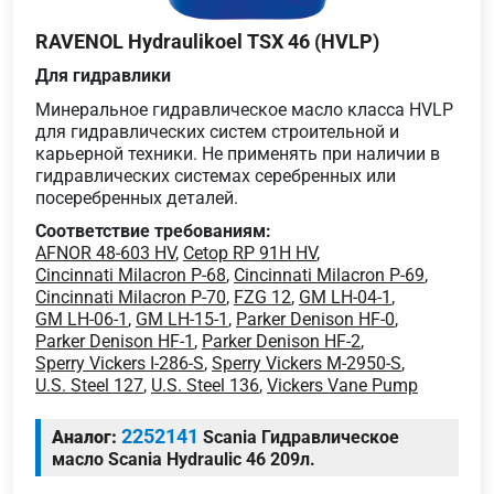
RAVENOL Hydraulikoel TSX 46 (HVLP)
Для гидравлики
Минеральное гидравлическое масло класса HVLP
для гидравлических систем строительной и
карьерной техники. Не применять при наличии в
гидравлических системах серебренных или
посеребренных деталей.
Соответствие требованиям:
AFNOR 48-603 HV
,
Cetop RP 91H HV
,
Cincinnati Milacron P-68
,
Cincinnati Milacron P-69
,
Cincinnati Milacron P-70
,
FZG 12
,
GM LH-04-1
,
GM LH-06-1
,
GM LH-15-1
,
Parker Denison HF-0
,
Parker Denison HF-1
,
Parker Denison HF-2
,
Sperry Vickers I-286-S
,
Sperry Vickers M-2950-S
,
U.S. Steel 127
,
U.S. Steel 136
,
Vickers Vane Pump
2252141
Аналог:
Scania Гидравлическое
масло Scania Hydraulic 46 209л.