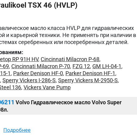
ulikoel TSX 46 (HVLP)
влическое масло класса HVLP для гидравлических
ой и карьерной техники. Не применять при наличии в
стемах серебренных или посеребренных деталей.
ованиям:
etop RP 91H HV
,
Cincinnati Milacron P-68
,
P-69
,
Cincinnati Milacron P-70
,
FZG 12
,
GM LH-04-1
,
15-1
,
Parker Denison HF-0
,
Parker Denison HF-1
,
2
,
Sperry Vickers I-286-S
,
Sperry Vickers M-2950-S
,
Steel 136
,
Vickers Vane Pump
06211
Volvo Гидравлическое масло Volvo Super
08л.
подробнее