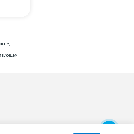
пыте,
тствующем