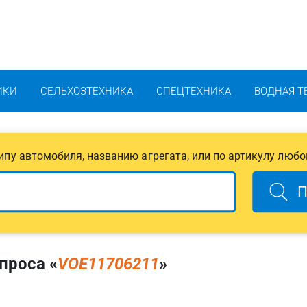
ИКИ
СЕЛЬХОЗТЕХНИКА
СПЕЦТЕХНИКА
ВОДНАЯ Т
 типу автомобиля, названию агрегата, или по артикулу любо
П
проса «
VOE11706211
»