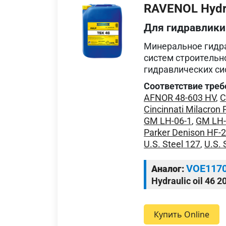
RAVENOL Hydra
Для гидравлики
Минеральное гидра
систем строительн
гидравлических си
Соответствие треб
AFNOR 48-603 HV
,
C
Cincinnati Milacron 
GM LH-06-1
,
GM LH-
Parker Denison HF-
U.S. Steel 127
,
U.S. 
VOE117
Аналог:
Hydraulic oil 46 2
Купить Online