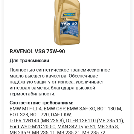
RAVENOL VSG 75W-90
Для трансмиссии
Полностью синтетическое трансмиссионное
масло высшего качества. Обеспечивает
надёжную защиту от износа, увеличивает
интервал замены, благодаря высокой
термостабильности.
Соответствие требованиям:
BMW MTF-LT-4
,
BMW OSP
,
BMW SAF-XO
,
BOT 130 M
,
BOT 328
,
BOT 720
,
DAF LKW
,
DTFR 12B140 (MB 235.8)
,
DTFR 13B110 (MB 235.11)
,
Ford WSD-M2C 200-C
,
MAN 342 Type S1
,
MB 235.8
,
MB 235.9
,
MB 235.11
,
MB 235.21
,
MB 235.72
,