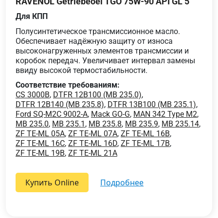
RAVENOL Getriebeoel TGO 75W-90 API GL 5
Для КПП
Полусинтетическое трансмиссионное масло.
Обеспечивает надёжную защиту от износа
высоконагруженных элементов трансмиссии и
коробок передач. Увеличивает интервал замены
ввиду высокой термостабильности.
Соответствие требованиям:
CS 3000B
,
DTFR 12B100 (MB 235.0)
,
DTFR 12B140 (MB 235.8)
,
DTFR 13B100 (MB 235.1)
,
Ford SQ-M2C 9002-A
,
Mack GO-G
,
MAN 342 Type M2
,
MB 235.0
,
MB 235.1
,
MB 235.8
,
MB 235.9
,
MB 235.14
,
ZF TE-ML 05A
,
ZF TE-ML 07A
,
ZF TE-ML 16B
,
ZF TE-ML 16C
,
ZF TE-ML 16D
,
ZF TE-ML 17B
,
ZF TE-ML 19B
,
ZF TE-ML 21A
Купить Online
подробнее