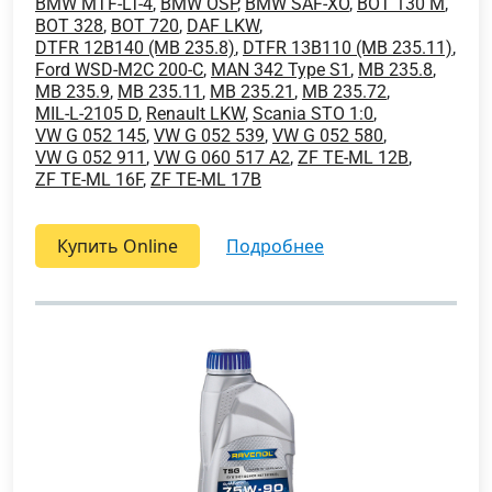
BMW MTF-LT-4
,
BMW OSP
,
BMW SAF-XO
,
BOT 130 M
,
BOT 328
,
BOT 720
,
DAF LKW
,
DTFR 12B140 (MB 235.8)
,
DTFR 13B110 (MB 235.11)
,
Ford WSD-M2C 200-C
,
MAN 342 Type S1
,
MB 235.8
,
MB 235.9
,
MB 235.11
,
MB 235.21
,
MB 235.72
,
MIL-L-2105 D
,
Renault LKW
,
Scania STO 1:0
,
VW G 052 145
,
VW G 052 539
,
VW G 052 580
,
VW G 052 911
,
VW G 060 517 A2
,
ZF TE-ML 12B
,
ZF TE-ML 16F
,
ZF TE-ML 17B
Купить Online
подробнее