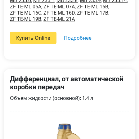
MB 235.0
,
MB 235.1
,
MB 235.8
,
MB 235.9
,
MB 235.14
,
ZF TE-ML 05A
,
ZF TE-ML 07A
,
ZF TE-ML 16B
,
ZF TE-ML 16C
,
ZF TE-ML 16D
,
ZF TE-ML 17B
,
ZF TE-ML 19B
,
ZF TE-ML 21A
Купить Online
подробнее
Дифференциал, от автоматической
коробки передач
Объем жидкости (основной): 1.4 л