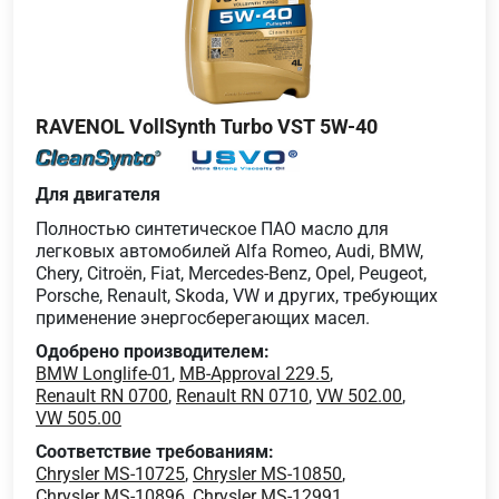
RAVENOL VollSynth Turbo VST 5W-40
Для двигателя
Полностью синтетическое ПАО масло для
легковых автомобилей Alfa Romeo, Audi, BMW,
Chery, Citroën, Fiat, Mercedes-Benz, Opel, Peugeot,
Porsche, Renault, Skoda, VW и других, требующих
применение энергосберегающих масел.
Одобрено производителем:
BMW Longlife-01
,
MB-Approval 229.5
,
Renault RN 0700
,
Renault RN 0710
,
VW 502.00
,
VW 505.00
Соответствие требованиям:
Chrysler MS-10725
,
Chrysler MS-10850
,
Chrysler MS-10896
,
Chrysler MS-12991
,