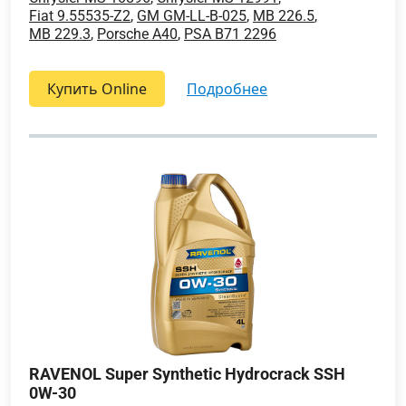
Fiat 9.55535-Z2
,
GM GM-LL-B-025
,
MB 226.5
,
MB 229.3
,
Porsche A40
,
PSA B71 2296
Купить Online
подробнее
RAVENOL Super Synthetic Hydrocrack SSH
0W-30