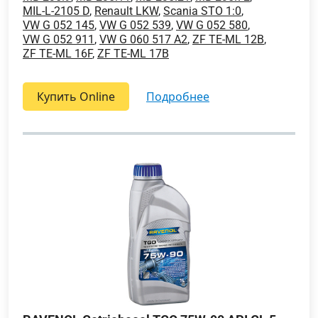
MIL-L-2105 D
,
Renault LKW
,
Scania STO 1:0
,
VW G 052 145
,
VW G 052 539
,
VW G 052 580
,
VW G 052 911
,
VW G 060 517 A2
,
ZF TE-ML 12B
,
ZF TE-ML 16F
,
ZF TE-ML 17B
Купить Online
подробнее