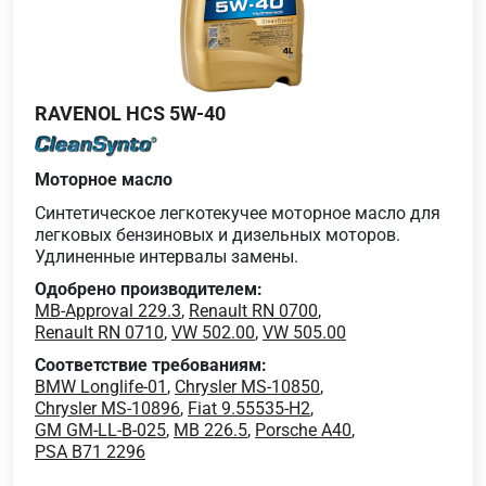
RAVENOL HCS 5W-40
Моторное масло
Синтетическое легкотекучее моторное масло для
легковых бензиновых и дизельных моторов.
Удлиненные интервалы замены.
Одобрено производителем:
MB-Approval 229.3
,
Renault RN 0700
,
Renault RN 0710
,
VW 502.00
,
VW 505.00
Соответствие требованиям:
BMW Longlife-01
,
Chrysler MS-10850
,
Chrysler MS-10896
,
Fiat 9.55535-H2
,
GM GM-LL-B-025
,
MB 226.5
,
Porsche A40
,
PSA B71 2296