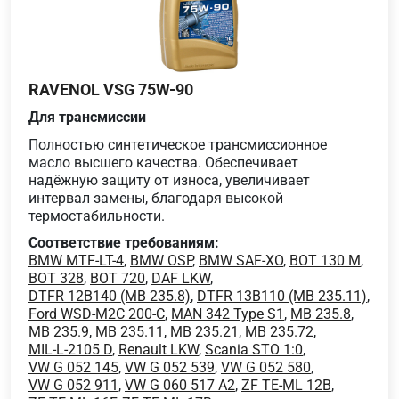
RAVENOL VSG 75W-90
Для трансмиссии
Полностью синтетическое трансмиссионное
масло высшего качества. Обеспечивает
надёжную защиту от износа, увеличивает
интервал замены, благодаря высокой
термостабильности.
Соответствие требованиям:
BMW MTF-LT-4
,
BMW OSP
,
BMW SAF-XO
,
BOT 130 M
,
BOT 328
,
BOT 720
,
DAF LKW
,
DTFR 12B140 (MB 235.8)
,
DTFR 13B110 (MB 235.11)
,
Ford WSD-M2C 200-C
,
MAN 342 Type S1
,
MB 235.8
,
MB 235.9
,
MB 235.11
,
MB 235.21
,
MB 235.72
,
MIL-L-2105 D
,
Renault LKW
,
Scania STO 1:0
,
VW G 052 145
,
VW G 052 539
,
VW G 052 580
,
VW G 052 911
,
VW G 060 517 A2
,
ZF TE-ML 12B
,