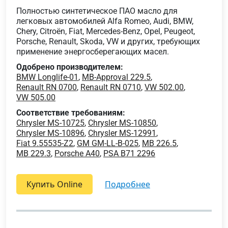
Полностью синтетическое ПАО масло для
легковых автомобилей Alfa Romeo, Audi, BMW,
Chery, Citroën, Fiat, Mercedes-Benz, Opel, Peugeot,
Porsche, Renault, Skoda, VW и других, требующих
применение энергосберегающих масел.
Одобрено производителем:
BMW Longlife-01
,
MB-Approval 229.5
,
Renault RN 0700
,
Renault RN 0710
,
VW 502.00
,
VW 505.00
Соответствие требованиям:
Chrysler MS-10725
,
Chrysler MS-10850
,
Chrysler MS-10896
,
Chrysler MS-12991
,
Fiat 9.55535-Z2
,
GM GM-LL-B-025
,
MB 226.5
,
MB 229.3
,
Porsche A40
,
PSA B71 2296
Купить Online
подробнее