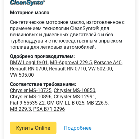
Моторное масло
Синтетическое моторное масло, изготовленное с
применением технологии CleanSynto® для
бензиновых и дизельных двигателей с и без
турбонаддува и с непосредственным впрыском
топлива для легковых автомобилей.
Одобрено производителем:
BMW Longlife-01
,
MB-Approval 229.5
,
Porsche A40
,
Renault RN 0700
,
Renault RN 0710
,
VW 502.00
,
VW 505.00
Соответствие требованиям:
Chrysler MS-10725
,
Chrysler MS-10850
,
Chrysler MS-10896
,
Chrysler MS-12991
,
Fiat 9.55535-Z2
,
GM GM-LL-B-025
,
MB 226.5
,
MB 229.3
,
PSA B71 2296
Купить Online
подробнее