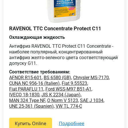
RAVENOL TTC Concentrate Protect C11
Охлаждающая жидкость
Антифриз RAVENOL TTC Protect C11 Concentrate -
наиболее популярный, концентрированный
антифриз желто-зеленого цвета соответствующий
допуску G11.
Соответствие требованиям:
AFNOR R15-601
,
BS 6580 (GB)
,
Chrysler MS-7170
,
CUNA NC 956-16 (Italien)
,
Fiat 9.55523
,
Fiat PARAFLU 11
,
Ford WSS-M97 B51-A1
,
IVECO 18-1830
,
JIS K 2234 (Japan)
,
MAN 324 Type NF
,
O Norm V 5123
,
SAE J 1034
,
UNE 25-361 (Spanien)
,
VW TL 774-C
Купить Online
подробнее