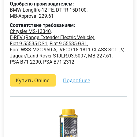
Одобрено производителем:
BMW Longlife-12 FE
,
DTFR 15D100
,
MB-Approval 229.61
Соответствие требованиям:
Chrysler MS-13340
,
E-REV (Range Extender Electric Vehicle)
,
Fiat 9.55535-DS1
,
Fiat 9.55535-GS1
,
Ford WSS-M2C 950-A
,
IVECO 18-1811 CLASS SC1 LV
,
Jaguar/Land Rover STJLR.03.5007
,
MB 227.61
,
PSA B71 2290
,
PSA B71 2312
Купить Online
подробнее