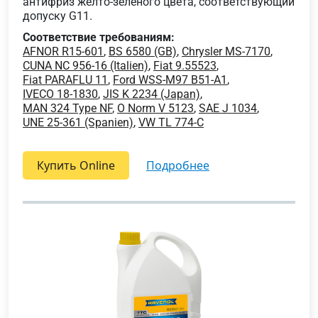
антифриз желто-зеленого цвета, соответствующий
допуску G11.
Соответствие требованиям:
AFNOR R15-601
,
BS 6580 (GB)
,
Chrysler MS-7170
,
CUNA NC 956-16 (Italien)
,
Fiat 9.55523
,
Fiat PARAFLU 11
,
Ford WSS-M97 B51-A1
,
IVECO 18-1830
,
JIS K 2234 (Japan)
,
MAN 324 Type NF
,
O Norm V 5123
,
SAE J 1034
,
UNE 25-361 (Spanien)
,
VW TL 774-C
Купить Online
подробнее