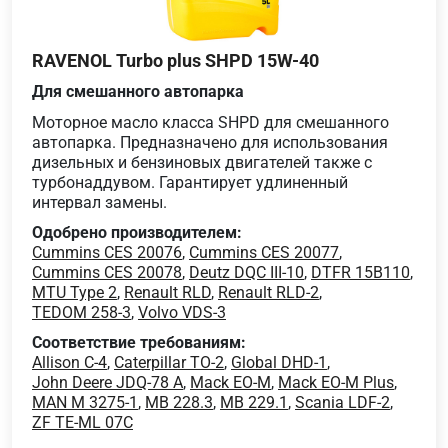
RAVENOL Turbo plus SHPD 15W-40
Для смешанного автопарка
Моторное масло класса SHPD для смешанного
автопарка. Предназначено для использования
дизельных и бензиновых двигателей также с
турбонаддувом. Гарантирует удлиненный
интервал замены.
Одобрено производителем:
Cummins CES 20076
,
Cummins CES 20077
,
Cummins CES 20078
,
Deutz DQC III-10
,
DTFR 15B110
,
MTU Type 2
,
Renault RLD
,
Renault RLD-2
,
TEDOM 258-3
,
Volvo VDS-3
Соответствие требованиям:
Allison C-4
,
Caterpillar TO-2
,
Global DHD-1
,
John Deere JDQ-78 A
,
Mack EO-M
,
Mack EO-M Plus
,
MAN M 3275-1
,
MB 228.3
,
MB 229.1
,
Scania LDF-2
,
ZF TE-ML 07C