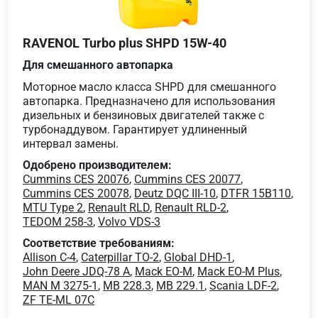
RAVENOL Turbo plus SHPD 15W-40
Для смешанного автопарка
Моторное масло класса SHPD для смешанного
автопарка. Предназначено для использования
дизельных и бензиновых двигателей также с
турбонаддувом. Гарантирует удлиненный
интервал замены.
Одобрено производителем:
Cummins CES 20076
,
Cummins CES 20077
,
Cummins CES 20078
,
Deutz DQC III-10
,
DTFR 15B110
,
MTU Type 2
,
Renault RLD
,
Renault RLD-2
,
TEDOM 258-3
,
Volvo VDS-3
Соответствие требованиям:
Allison C-4
,
Caterpillar TO-2
,
Global DHD-1
,
John Deere JDQ-78 A
,
Mack EO-M
,
Mack EO-M Plus
,
MAN M 3275-1
,
MB 228.3
,
MB 229.1
,
Scania LDF-2
,
ZF TE-ML 07C