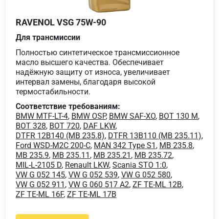
RAVENOL VSG 75W-90
Для трансмиссии
Полностью синтетическое трансмиссионное
масло высшего качества. Обеспечивает
надёжную защиту от износа, увеличивает
интервал замены, благодаря высокой
термостабильности.
Соответствие требованиям:
BMW MTF-LT-4
,
BMW OSP
,
BMW SAF-XO
,
BOT 130 M
,
BOT 328
,
BOT 720
,
DAF LKW
,
DTFR 12B140 (MB 235.8)
,
DTFR 13B110 (MB 235.11)
,
Ford WSD-M2C 200-C
,
MAN 342 Type S1
,
MB 235.8
,
MB 235.9
,
MB 235.11
,
MB 235.21
,
MB 235.72
,
MIL-L-2105 D
,
Renault LKW
,
Scania STO 1:0
,
VW G 052 145
,
VW G 052 539
,
VW G 052 580
,
VW G 052 911
,
VW G 060 517 A2
,
ZF TE-ML 12B
,
ZF TE-ML 16F
,
ZF TE-ML 17B