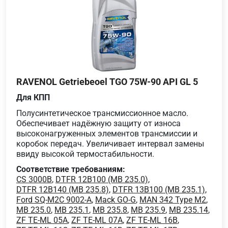
RAVENOL Getriebeoel TGO 75W-90 API GL 5
Для КПП
Полусинтетическое трансмиссионное масло.
Обеспечивает надёжную защиту от износа
высоконагруженных элементов трансмиссии и
коробок передач. Увеличивает интервал замены
ввиду высокой термостабильности.
Соответствие требованиям:
CS 3000B
,
DTFR 12B100 (MB 235.0)
,
DTFR 12B140 (MB 235.8)
,
DTFR 13B100 (MB 235.1)
,
Ford SQ-M2C 9002-A
,
Mack GO-G
,
MAN 342 Type M2
,
MB 235.0
,
MB 235.1
,
MB 235.8
,
MB 235.9
,
MB 235.14
,
ZF TE-ML 05A
,
ZF TE-ML 07A
,
ZF TE-ML 16B
,