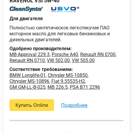
RAVENOL VSI 5W-40
Для двигателя
Полностью синтетическое легкотекучее ПАО
моторное масло для легковых бензиновых и
дизельных двигателей.
Одобрено производителем:
MB-Approval 229.3
,
Porsche A40
,
Renault RN 0700
,
Renault RN 0710
,
VW 502.00
,
VW 505.00
Соответствие требованиям:
BMW Longlife-01
,
Chrysler MS-10850
,
Chrysler MS-10896
,
Fiat 9.55535-H2
,
GM GM-LL-B-025
,
MB 226.5
,
PSA B71 2296
Купить Online
подробнее