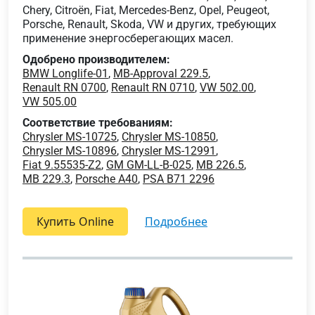
Chery, Citroën, Fiat, Mercedes-Benz, Opel, Peugeot,
Porsche, Renault, Skoda, VW и других, требующих
применение энергосберегающих масел.
Одобрено производителем:
BMW Longlife-01
,
MB-Approval 229.5
,
Renault RN 0700
,
Renault RN 0710
,
VW 502.00
,
VW 505.00
Соответствие требованиям:
Chrysler MS-10725
,
Chrysler MS-10850
,
Chrysler MS-10896
,
Chrysler MS-12991
,
Fiat 9.55535-Z2
,
GM GM-LL-B-025
,
MB 226.5
,
MB 229.3
,
Porsche A40
,
PSA B71 2296
Купить Online
подробнее