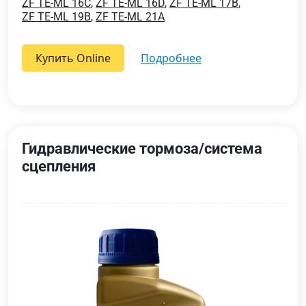
ZF TE-ML 16C
,
ZF TE-ML 16D
,
ZF TE-ML 17B
,
ZF TE-ML 19B
,
ZF TE-ML 21A
Купить Online
подробнее
Гидравлические тормоза/система
сцепления