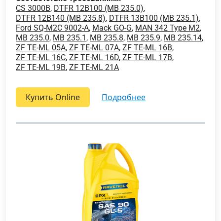
CS 3000B
,
DTFR 12B100 (MB 235.0)
,
DTFR 12B140 (MB 235.8)
,
DTFR 13B100 (MB 235.1)
,
Ford SQ-M2C 9002-A
,
Mack GO-G
,
MAN 342 Type M2
,
MB 235.0
,
MB 235.1
,
MB 235.8
,
MB 235.9
,
MB 235.14
,
ZF TE-ML 05A
,
ZF TE-ML 07A
,
ZF TE-ML 16B
,
ZF TE-ML 16C
,
ZF TE-ML 16D
,
ZF TE-ML 17B
,
ZF TE-ML 19B
,
ZF TE-ML 21A
Купить Online
подробнее