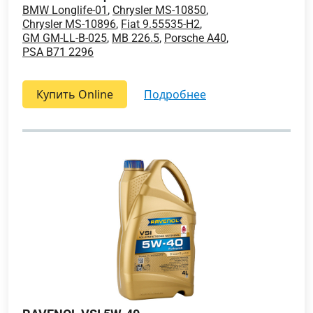
BMW Longlife-01
,
Chrysler MS-10850
,
Chrysler MS-10896
,
Fiat 9.55535-H2
,
GM GM-LL-B-025
,
MB 226.5
,
Porsche A40
,
PSA B71 2296
Купить Online
подробнее