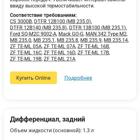
ввиду высокой термостабильности.
Соответствие требованиям:
CS 3000B
,
DTFR 12B100 (MB 235.0)
,
DTFR 12B140 (MB 235.8)
,
DTFR 13B100 (MB 235.1)
,
Ford SQ-M2C 9002-A
,
Mack GO-G
,
MAN 342 Type M2
,
MB 235.0
,
MB 235.1
,
MB 235.8
,
MB 235.9
,
MB 235.14
,
ZF TE-ML 05A
,
ZF TE-ML 07A
,
ZF TE-ML 16B
,
ZF TE-ML 16C
,
ZF TE-ML 16D
,
ZF TE-ML 17B
,
ZF TE-ML 19B
,
ZF TE-ML 21A
Купить Online
подробнее
Дифференциал, задний
Объем жидкости (основной): 1.3 л