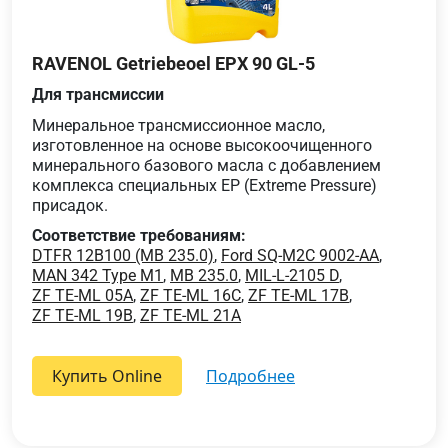
RAVENOL Getriebeoel EPX 90 GL-5
Для трансмиссии
Минеральное трансмиссионное масло,
изготовленное на основе высокоочищенного
минерального базового масла c добавлением
комплекса специальных EP (Extreme Pressure)
присадок.
Соответствие требованиям:
DTFR 12B100 (MB 235.0)
,
Ford SQ-M2C 9002-AA
,
MAN 342 Type M1
,
MB 235.0
,
MIL-L-2105 D
,
ZF TE-ML 05A
,
ZF TE-ML 16C
,
ZF TE-ML 17B
,
ZF TE-ML 19B
,
ZF TE-ML 21A
Купить Online
подробнее