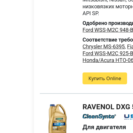
низковязких моторн
API SP.
Одобрено производ
Ford WSS-M2C 948-
Соответствие треб
Chrysler MS-6395
,
Fi
Ford WSS-M2C 925-
Honda/Acura HTO-0
Купить Online
RAVENOL DXG 
Для двигателя