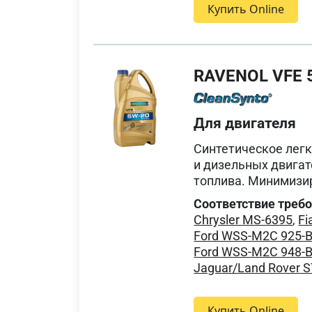
Купить Online
RAVENOL VFE 
Для двигателя
Синтетическое лег
и дизельных двигат
топлива. Минимизир
Соответствие треб
Chrysler MS-6395
,
Fi
Ford WSS-M2C 925-
Ford WSS-M2C 948-
Jaguar/Land Rover 
Купить Online