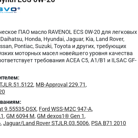
ческое ПАО масло RAVENOL ECS 0W-20 для легковых
aihatsu, Honda, Hyundai, Jaguar, Kia, Land Rover,
issan, Pontiac, Suzuki, Toyota и других, требующих
язких моторных масел новейшего уровня качества
оответствует требования ACEA C5, A1/B1 и ILSAC GF-
ителем:
STJLR.51.5122
,
MB-Approval 229.71
,
20
ованиям:
at 9.55535-DSX
,
Ford WSS-M2C 947-A
,
A1
,
GM 6094 M
,
GM dexos1® Gen 1
,
6
,
Jaguar/Land Rover STJLR.03.5006
,
PSA B71 2010