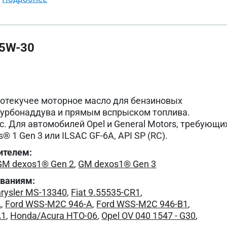
5W-30
котекучее моторное масло для бензиновых
 турбонаддува и прямым вспрыском топлива.
. Для автомобилей Opel и General Motors, требующи
 1 Gen 3 или ILSAC GF-6A, API SP (RC).
ителем:
GM dexos1® Gen 2
,
GM dexos1® Gen 3
ованиям:
rysler MS-13340
,
Fiat 9.55535-CR1
,
A
,
Ford WSS-M2C 946-A
,
Ford WSS-M2C 946-B1
,
A1
,
Honda/Acura HTO-06
,
Opel OV 040 1547 - G30
,