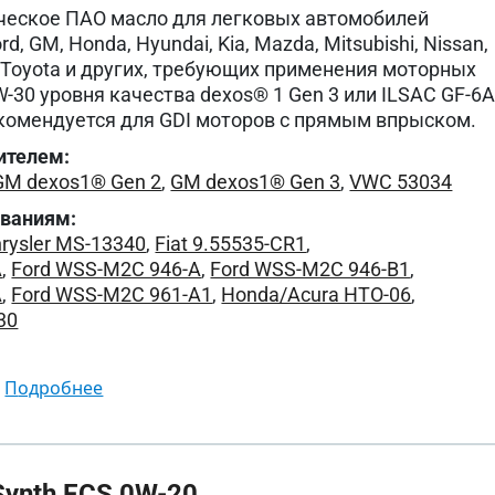
ческое ПАО масло для легковых автомобилей
ord, GM, Honda, Hyundai, Kia, Mazda, Mitsubishi, Nissan,
i, Toyota и других, требующих применения моторных
-30 уровня качества dexos® 1 Gen 3 или ILSAC GF-6A
екомендуется для GDI моторов с прямым впрыском.
ителем:
GM dexos1® Gen 2
,
GM dexos1® Gen 3
,
VWC 53034
ованиям:
rysler MS-13340
,
Fiat 9.55535-CR1
,
A
,
Ford WSS-M2C 946-A
,
Ford WSS-M2C 946-B1
,
A
,
Ford WSS-M2C 961-A1
,
Honda/Acura HTO-06
,
30
подробнее
ynth ECS 0W-20