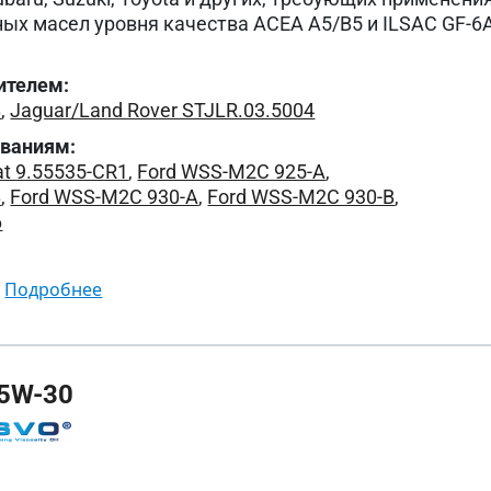
ых масел уровня качества ACEA A5/B5 и ILSAC GF-6A
ителем:
B
,
Jaguar/Land Rover STJLR.03.5004
ованиям:
at 9.55535-CR1
,
Ford WSS-M2C 925-A
,
B
,
Ford WSS-M2C 930-A
,
Ford WSS-M2C 930-B
,
6
подробнее
5W-30