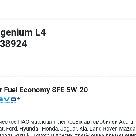
ngenium L4
E38924
 Fuel Economy SFE 5W-20
ческое ПАО масло для легковых автомобилей Acura,
iat, Ford, Hyundai, Honda, Jaguar, Kia, Land Rover, Mazda
 Subaru, Suzuki, Toyota и других, требующих применени