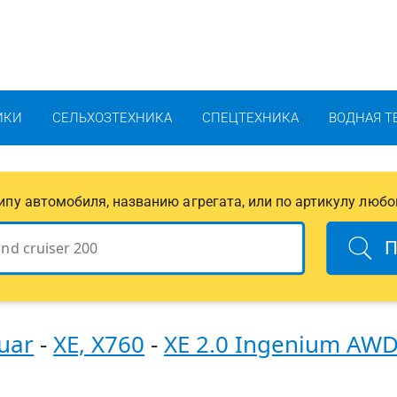
ИКИ
СЕЛЬХОЗТЕХНИКА
СПЕЦТЕХНИКА
ВОДНАЯ Т
 типу автомобиля, названию агрегата, или по артикулу любо
П
uar
-
XE, X760
-
XE 2.0 Ingenium AW