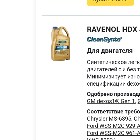
RAVENOL HDX 
Для двигателя
Синтетическое лег
двигателей с и без
Минимизирует износ
спецификации dexos®
Одобрено производ
GM dexos1® Gen 1
,
Соответствие треб
Chrysler MS-6395
,
Ch
Ford WSS-M2C 929-
Ford WSS-M2C 961-