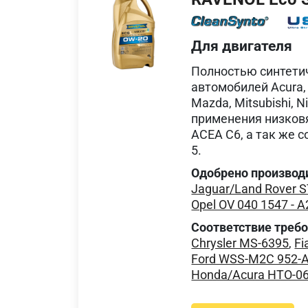
Для двигателя
Полностью синтети
автомобилей Acura, D
Mazda, Mitsubishi, N
применения низков
ACEA C6, а так же с
5.
Одобрено производ
Jaguar/Land Rover 
Opel OV 040 1547 - A
Соответствие треб
Chrysler MS-6395
,
Fi
Ford WSS-M2C 952-
Honda/Acura HTO-0