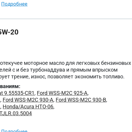
подробнее
5W-20
котекучее моторное масло для легковых бензиновых
елей с и без турбонаддува и прямым впрыском
ует трение, износ, позволяет экономить топливо.
ованиям:
at 9.55535-CR1
,
Ford WSS-M2C 925-A
,
B
,
Ford WSS-M2C 930-A
,
Ford WSS-M2C 930-B
,
B
,
Honda/Acura HTO-06
,
STJLR.03.5004
подробнее