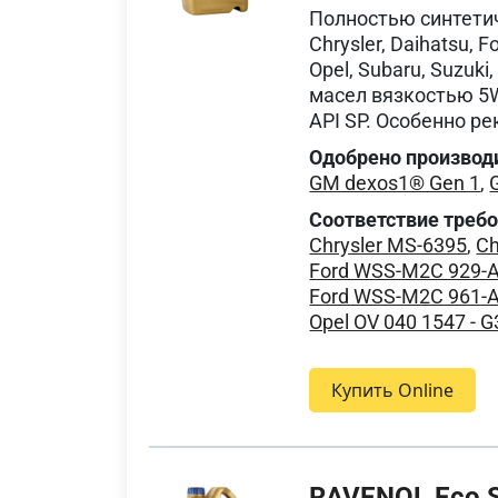
Полностью синтети
Chrysler, Daihatsu, F
Opel, Subaru, Suzuk
масел вязкостью 5W
API SP. Особенно р
Одобрено производ
GM dexos1® Gen 1
,
Соответствие треб
Chrysler MS-6395
,
Ch
Ford WSS-M2C 929-
Ford WSS-M2C 961-
Opel OV 040 1547 - G
Купить Online
RAVENOL Eco S