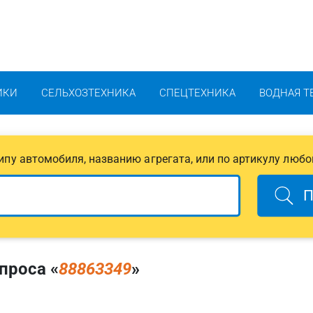
ИКИ
СЕЛЬХОЗТЕХНИКА
СПЕЦТЕХНИКА
ВОДНАЯ Т
 типу автомобиля, названию агрегата, или по артикулу любо
П
проса «
88863349
»