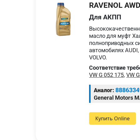
RAVENOL AWD-
Для АКПП
Высококачественно
масло для муфт Хал
полноприводных си
автомобилях AUDI,
VOLVO.
Соответствие треб
VW G 052 175
,
VW G
8886334
Аналог:
General Motors 
Купить Online