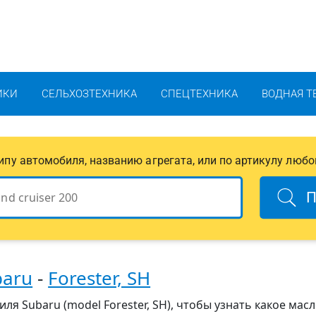
ИКИ
СЕЛЬХОЗТЕХНИКА
СПЕЦТЕХНИКА
ВОДНАЯ Т
 типу автомобиля, названию агрегата, или по артикулу любо
П
baru
-
Forester, SH
я Subaru (model Forester, SH), чтобы узнать какое масл