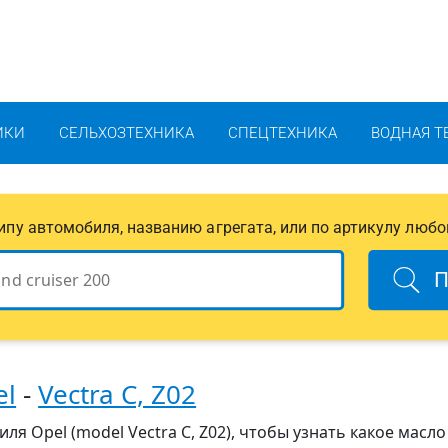
ИКИ
СЕЛЬХОЗТЕХНИКА
СПЕЦТЕХНИКА
ВОДНАЯ Т
 типу автомобиля, названию агрегата, или по артикулу любо
П
el
-
Vectra C, Z02
я Opel (model Vectra C, Z02), чтобы узнать какое масло