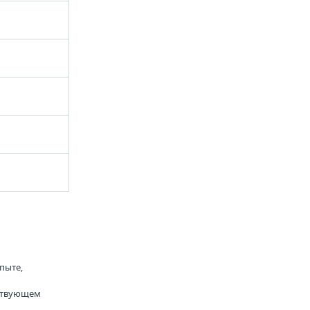
пыте,
тствующем