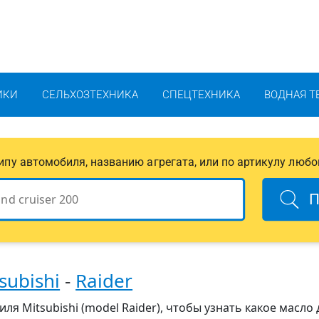
ИКИ
СЕЛЬХОЗТЕХНИКА
СПЕЦТЕХНИКА
ВОДНАЯ Т
 типу автомобиля, названию агрегата, или по артикулу любо
П
subishi
-
Raider
я Mitsubishi (model Raider), чтобы узнать какое масло 