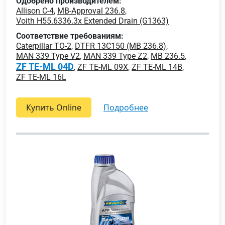
Одобрено производителем:
Allison C-4
,
MB-Approval 236.8
,
Voith H55.6336.3x Extended Drain (G1363)
Соответствие требованиям:
Caterpillar TO-2
,
DTFR 13C150 (MB 236.8)
,
MAN 339 Type V2
,
MAN 339 Type Z2
,
MB 236.5
,
ZF TE-ML 04D
,
ZF TE-ML 09X
,
ZF TE-ML 14B
,
ZF TE-ML 16L
Купить Online
подробнее