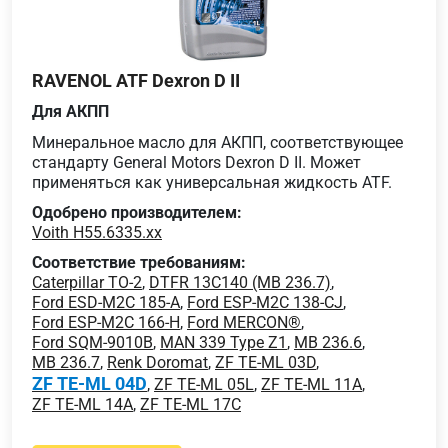
RAVENOL ATF Dexron D II
Для АКПП
Минеральное масло для АКПП, соответствующее
стандарту General Motors Dexron D II. Может
применяться как универсальная жидкость ATF.
Одобрено производителем:
Voith H55.6335.xx
Соответствие требованиям:
Caterpillar TO-2
,
DTFR 13C140 (MB 236.7)
,
Ford ESD-M2C 185-A
,
Ford ESP-M2C 138-CJ
,
Ford ESP-M2C 166-H
,
Ford MERCON®
,
Ford SQM-9010B
,
MAN 339 Type Z1
,
MB 236.6
,
MB 236.7
,
Renk Doromat
,
ZF TE-ML 03D
,
ZF TE-ML 04D
,
ZF TE-ML 05L
,
ZF TE-ML 11A
,
ZF TE-ML 14A
,
ZF TE-ML 17C