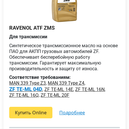
RAVENOL ATF ZMS
Для трансмиссии
Синтетическое трансмиссионное масло на основе
ПАО для АКПП грузовых автомобилей ZF.
Обеспечивает бесперебойную работу
трансмиссии. Гарантирует максимальную
производительность и защиту от износа.
Соответствие требованиям:
MAN 339 Type Z3
,
MAN 339 Type Z4
,
ZF TE-ML 04D
,
ZF TE-ML 14E
,
ZF TE-ML 16N
,
ZF TE-ML 16Q
,
ZF TE-ML 20F
Купить Online
подробнее