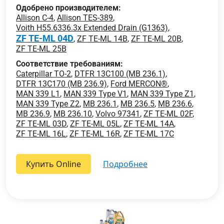
Одобрено производителем:
Allison C-4
,
Allison TES-389
,
Voith H55.6336.3x Extended Drain (G1363)
,
ZF TE-ML 04D
,
ZF TE-ML 14B
,
ZF TE-ML 20B
,
ZF TE-ML 25B
Соответствие требованиям:
Caterpillar TO-2
,
DTFR 13C100 (MB 236.1)
,
DTFR 13C170 (MB 236.9)
,
Ford MERCON®
,
MAN 339 L1
,
MAN 339 Type V1
,
MAN 339 Type Z1
,
MAN 339 Type Z2
,
MB 236.1
,
MB 236.5
,
MB 236.6
,
MB 236.9
,
MB 236.10
,
Volvo 97341
,
ZF TE-ML 02F
,
ZF TE-ML 03D
,
ZF TE-ML 05L
,
ZF TE-ML 14A
,
ZF TE-ML 16L
,
ZF TE-ML 16R
,
ZF TE-ML 17C
Купить Online
подробнее