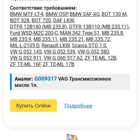
Соответствие требованиям:
BMW MTF-LT-4
,
BMW OSP
,
BMW SAF-XO
,
BOT 130 M
,
BOT 328
,
BOT 720
,
DAF LKW
,
DTFR 12B140 (MB 235.8)
,
DTFR 13B110 (MB 235.11)
,
Ford WSD-M2C 200-C
,
MAN 342 Type S1
,
MB 235.8
,
MB 235.9
,
MB 235.11
,
MB 235.21
,
MB 235.72
,
MIL-L-2105 D
,
Renault LKW
,
Scania STO 1:0
,
VW G 052 145
,
VW G 052 539
,
VW G 052 580
,
VW G 052 911
,
VW G 060 517 A2
,
ZF TE-ML 12B
,
ZF TE-ML 16F
,
ZF TE-ML 17B
G009317
Аналог:
VAG Трансмиссионное
масло 1л.
Купить Online
подробнее