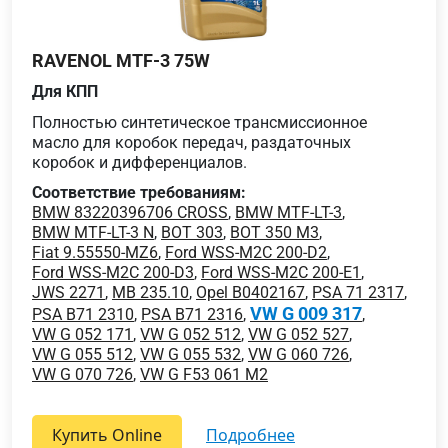
RAVENOL MTF-3 75W
Для КПП
Полностью синтетическое трансмиссионное
масло для коробок передач, раздаточных
коробок и дифференциалов.
Соответствие требованиям:
BMW 83220396706 CROSS
,
BMW MTF-LT-3
,
BMW MTF-LT-3 N
,
BOT 303
,
BOT 350 M3
,
Fiat 9.55550-MZ6
,
Ford WSS-M2C 200-D2
,
Ford WSS-M2C 200-D3
,
Ford WSS-M2C 200-E1
,
JWS 2271
,
MB 235.10
,
Opel B0402167
,
PSA 71 2317
,
VW G 009 317
PSA B71 2310
,
PSA B71 2316
,
,
VW G 052 171
,
VW G 052 512
,
VW G 052 527
,
VW G 055 512
,
VW G 055 532
,
VW G 060 726
,
VW G 070 726
,
VW G F53 061 M2
Купить Online
подробнее