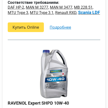
Соответствие требованиям:
DAF HP-2
,
MAN M 3277
,
MAN M 3477
,
MB 228.51
,
Scania LDF
MTU Type 3
,
MTU Type 3.1
,
Renault RXD
,
Купить Online
подробнее
RAVENOL Expert SHPD 10W-40