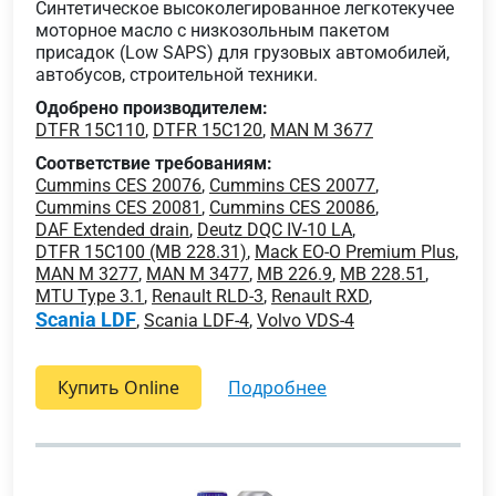
Cинтетическое высоколегированное легкотекучее
моторное масло с низкозольным пакетом
присадок (Low SAPS) для грузовых автомобилей,
автобусов, строительной техники.
Одобрено производителем:
DTFR 15C110
,
DTFR 15C120
,
MAN M 3677
Соответствие требованиям:
Cummins CES 20076
,
Cummins CES 20077
,
Cummins CES 20081
,
Cummins CES 20086
,
DAF Extended drain
,
Deutz DQC IV-10 LA
,
DTFR 15C100 (MB 228.31)
,
Mack EO-O Premium Plus
,
MAN M 3277
,
MAN M 3477
,
MB 226.9
,
MB 228.51
,
MTU Type 3.1
,
Renault RLD-3
,
Renault RXD
,
Scania LDF
,
Scania LDF-4
,
Volvo VDS-4
Купить Online
подробнее