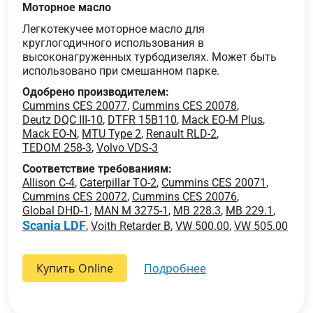
Моторное масло
Легкотекучее моторное масло для
круглогодичного использования в
высоконагруженных турбодизелях. Может быть
использовано при смешанном парке.
Одобрено производителем:
Cummins CES 20077
,
Cummins CES 20078
,
Deutz DQC III-10
,
DTFR 15B110
,
Mack EO-M Plus
,
Mack EO-N
,
MTU Type 2
,
Renault RLD-2
,
TEDOM 258-3
,
Volvo VDS-3
Соответствие требованиям:
Allison C-4
,
Caterpillar TO-2
,
Cummins CES 20071
,
Cummins CES 20072
,
Cummins CES 20076
,
Global DHD-1
,
MAN M 3275-1
,
MB 228.3
,
MB 229.1
,
Scania LDF
,
Voith Retarder B
,
VW 500.00
,
VW 505.00
Купить Online
подробнее