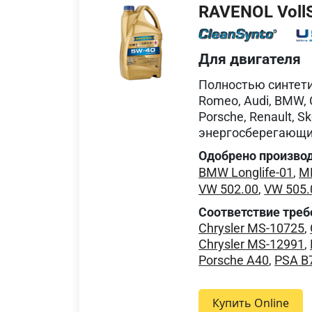
RAVENOL VollS
Для двигателя
Полностью синтети
Romeo, Audi, BMW, C
Porsche, Renault, 
энергосберегающи
Одобрено произво
BMW Longlife-01
,
MB
VW 502.00
,
VW 505.
Соответствие треб
Chrysler MS-10725
,
Chrysler MS-12991
,
Porsche A40
,
PSA B
Купить Online