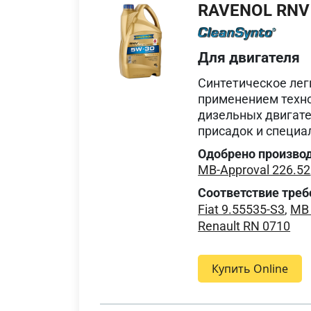
RAVENOL RNV
Для двигателя
Синтетическое лег
применением техно
дизельных двигате
присадок и специа
Одобрено произво
MB-Approval 226.52
Соответствие треб
Fiat 9.55535-S3
,
MB 
Renault RN 0710
Купить Online