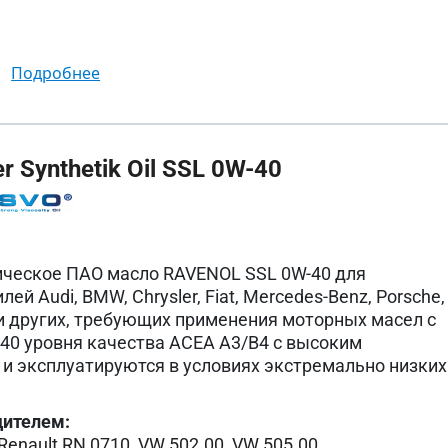
подробнее
 Synthetik Oil SSL 0W-40
ическое ПАО масло RAVENOL SSL 0W-40 для
й Audi, BMW, Chrysler, Fiat, Mercedes-Benz, Porsche,
W и других, требующих применения моторных масел с
40 уровня качества ACEA A3/B4 с высоким
и эксплуатируются в условиях экстремально низких
дителем:
Renault RN 0710
,
VW 502.00
,
VW 505.00