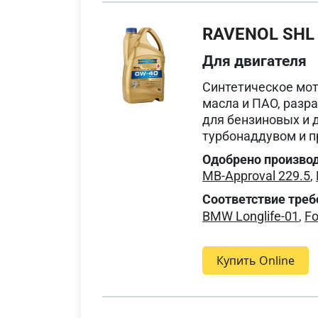
RAVENOL SHL
Для двигателя
Синтетическое мот
масла и ПАО, разр
для бензиновых и 
турбонаддувом и п
Одобрено произво
MB-Approval 229.5
,
Соответствие треб
BMW Longlife-01
,
F
Купить Online