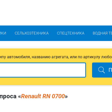
ИКИ
СЕЛЬХОЗТЕХНИКА
СПЕЦТЕХНИКА
ВОДНАЯ Т
 типу автомобиля, названию агрегата, или по артикулу любо
П
проса «
Renault RN 0700
»