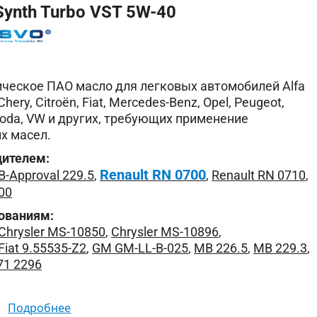
ynth Turbo VST 5W-40
ческое ПАО масло для легковых автомобилей Alfa
hery, Citroën, Fiat, Mercedes-Benz, Opel, Peugeot,
Skoda, VW и других, требующих применение
х масел.
дителем:
Renault RN 0700
-Approval 229.5
,
,
Renault RN 0710
,
00
ованиям:
Chrysler MS-10850
,
Chrysler MS-10896
,
Fiat 9.55535-Z2
,
GM GM-LL-B-025
,
MB 226.5
,
MB 229.3
,
71 2296
подробнее