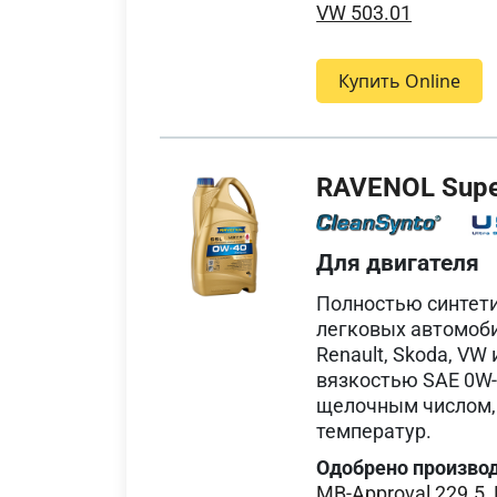
VW 503.01
Купить Online
RAVENOL Super
Для двигателя
Полностью синтет
легковых автомобиле
Renault, Skoda, V
вязкостью SAE 0W-
щелочным числом, 
температур.
Одобрено произво
MB-Approval 229.5
,