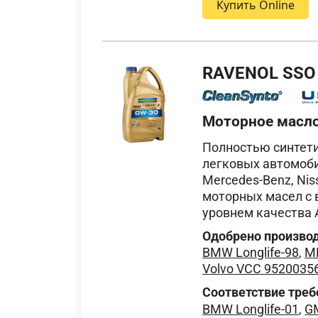
Купить Online
RAVENOL SSO
Моторное масл
Полностью синтет
легковых автомобил
Mercedes-Benz, Nis
моторных масел с 
уровнем качества 
Одобрено произво
BMW Longlife-98
,
MB
Volvo VCC 95200356 -
Соответствие треб
BMW Longlife-01
,
G