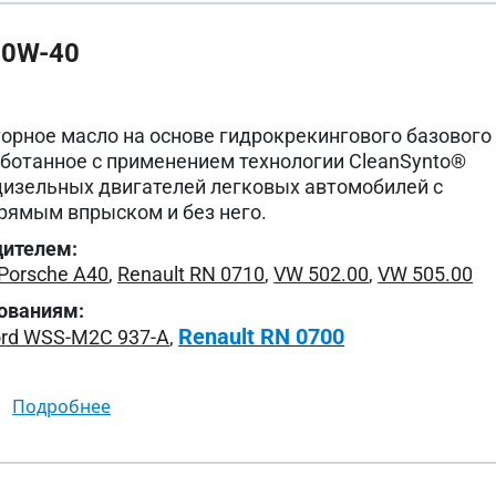
 0W-40
орное масло на основе гидрокрекингового базового
аботанное с применением технологии CleanSynto®
дизельных двигателей легковых автомобилей с
рямым впрыском и без него.
дителем:
Porsche A40
,
Renault RN 0710
,
VW 502.00
,
VW 505.00
ованиям:
Renault RN 0700
ord WSS-M2C 937-A
,
подробнее