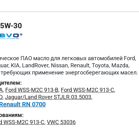
 5W-30
ческое ПАО масло для легковых автомобилей Ford,
uar, KIA, LandRover, Nissan, Renault, Toyota, Mazda,
их, требующих применение энергосберегающих масел.
дителем:
A
,
Ford WSS-M2C 913-B
,
Ford WSS-M2C 913-C
,
D
,
Jaguar/Land Rover STJLR.03.5003
,
Renault RN 0700
ованиям:
d WSS-M2C 913-C
,
VWC 53036