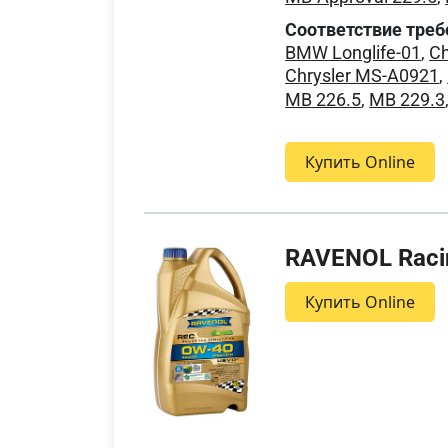
Соответствие треб
BMW Longlife-01
,
Ch
Chrysler MS-A0921
,
MB 226.5
,
MB 229.3
Купить Online
RAVENOL Racin
Купить Online