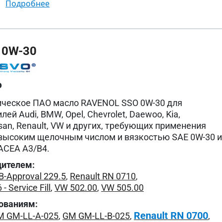
подробнее
 0W-30
о
ическое ПАО масло RAVENOL SSO 0W-30 для
ей Audi, BMW, Opel, Chevrolet, Daewoo, Kia,
san, Renault, VW и других, требующих применения
высоким щелочным числом и вязкостью SAE 0W-30 
ACEA A3/B4.
дителем:
-Approval 229.5
,
Renault RN 0710
,
 Service Fill
,
VW 502.00
,
VW 505.00
ованиям:
Renault RN 0700
M GM-LL-A-025
,
GM GM-LL-B-025
,
,