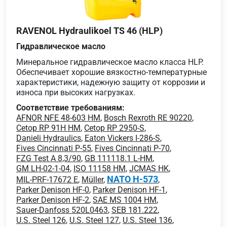
RAVENOL Hydraulikoel TS 46 (HLP)
Гидравлическое масло
Минеральное гидравлическое масло класса HLP.
Обеспечивает хорошие вязкостно-температурные
характеристики, надежную защиту от коррозии и
износа при высоких нагрузках.
Соответствие требованиям:
AFNOR NFE 48-603 HM
,
Bosch Rexroth RE 90220
,
Cetop RP 91H HM
,
Cetop RP 2950-S
,
Danieli Hydraulics
,
Eaton Vickers I-286-S
,
Fives Cincinnati P-55
,
Fives Cincinnati P-70
,
FZG Test A 8,3/90
,
GB 111118.1 L-HM
,
GM LH-02-1-04
,
ISO 11158 HM
,
JCMAS HK
,
NATO H-573
MIL-PRF-17672 E
,
Müller
,
,
Parker Denison HF-0
,
Parker Denison HF-1
,
Parker Denison HF-2
,
SAE MS 1004 HM
,
Sauer-Danfoss 520L0463
,
SEB 181.222
,
U.S. Steel 126
,
U.S. Steel 127
,
U.S. Steel 136
,