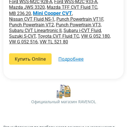
Ford WSS-M2C 928-A
,
Ford WSS-M2C 933-A
,
Mazda JWS 3320
,
Mazda TFF CVT Fluid TC
,
Mini Cooper CVT
MB 236.20
,
,
Nissan CVT Fluid NS-1
,
Punch Powertrain VT1F
,
Punch Powertrain VT2
,
Punch Powertrain VT3
,
Subaru CVT Lineartronic II
,
Subaru i-CVT Fluid
,
Suzuki S-CVT
,
Toyota CVT Fluid TC
,
VW G 052 180
,
VW G 052 516
,
VW TL 521 80
Купить Online
подробнее
Официальный магазин RAVENOL