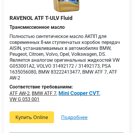
RAVENOL ATF T-ULV Fluid
Трансмиссионное масло
Полностью синтетическое масло АКПП для
современных 8-ми ступенчатых коробок передач
AISIN, устанавливаемых в автомобилях BMW,
Peugeot, Citroen, Volvo, Opel, Volkswagen, DS.
Является аналогом оригинальных жидкостей VW
G053001A2, VOLVO 31492172 / 31492173, PSA
1635056080, BMW 83222413477, BMW ATF 7, ATF
AW-2
Соответствие требованиям:
Mini Cooper CVT
ATF AW-2
,
BMW ATF 7
,
,
VW G 053 001
Купить Online
подробнее