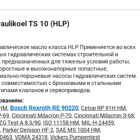
ulikoel TS 10 (HLP)
влическое масло класса HLP Применяется во всех
х гидравлических системах строительной и
, предназначенных для тяжелых условий работы,
оростные и высоконапорные лопастные,
иально-поршневые насосы гидравлических систем.
й совместимостью с бронзовыми и стальными
типами клапанов и сервоприводов.
ованиям:
Bosch Rexroth RE 90220
 HM
,
,
Cetop RP 91H HM
,
P-69
,
Cincinnati Milacron P-70
,
Cincinnati Milacron З-68
,
ZG Test A 8,3/90
,
ISO 11158 HM
,
MIL-H-24459
,
0
,
Parker Denison HF-2
,
SAE MS 1004 HM
,
L0463
,
VDMA 24318
,
Vickers Pumpentest