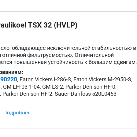
ulikoel TSX 32 (HVLP)
асло, обладающее исключительной стабильностью в
и отличной фильтруемостью. Отличительной
ется повышенная устойчивость к большим сдвигам
ованиям:
 90220
,
Eaton Vickers I-286-S
,
Eaton Vickers M-2950-S
,
8
,
GM LH-03-1-04
,
GM LS-2
,
Parker Denison HF-0
,
1
,
Parker Denison HF-2
,
Sauer-Danfoss 520L0463
подробнее