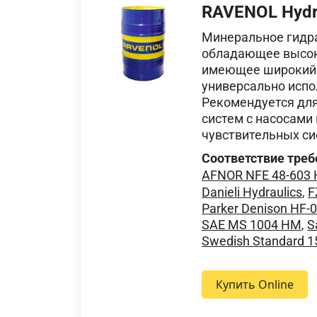
RAVENOL Hydra
Минеральное гидр
обладающее высок
имеющее широкий 
универсально испо
Рекомендуется для
систем с насосами
чувствительных си
Соответствие треб
AFNOR NFE 48-603
Danieli Hydraulics
,
F
Parker Denison HF-
SAE MS 1004 HM
,
S
Swedish Standard 
Купить Online