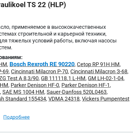
ulikoel TS 22 (HLP)
асло, применяемое в высококачественных
стемах строительной и карьерной техники,
для тяжелых условий работы, включая насосы
стем.
ованиям:
Bosch Rexroth RE 90220
 HM
,
,
Cetop RP 91H HM
,
P-69
,
Cincinnati Milacron P-70
,
Cincinnati Milacron З-68
,
ZG Test A 8,3/90
,
GB 111118.1 L-HM
,
GM LH-02-1-04
,
 HM
,
Parker Denison HF-0
,
Parker Denison HF-1
,
2
,
SAE MS 1004 HM
,
Sauer-Danfoss 520L0463
,
sh Standard 155434
,
VDMA 24318
,
Vickers Pumpentest
подробнее