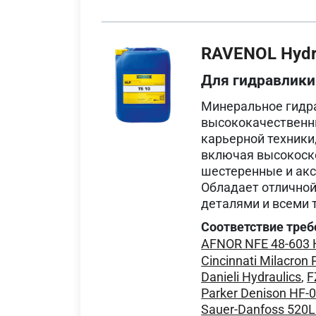
RAVENOL Hydra
Для гидравлики
Минеральное гидра
высококачественны
карьерной техники
включая высокоск
шестеренные и акс
Обладает отлично
деталями и всеми 
Соответствие треб
AFNOR NFE 48-603
Cincinnati Milacron 
Danieli Hydraulics
,
F
Parker Denison HF-
Sauer-Danfoss 520