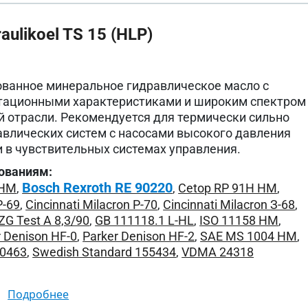
ulikoel TS 15 (HLP)
ванное минеральное гидравлическое масло с
тационными характеристиками и широким спектром
й отрасли. Рекомендуется для термически сильно
влических систем с насосами высокого давления
 в чувствительных системах управления.
ованиям:
Bosch Rexroth RE 90220
 HM
,
,
Cetop RP 91H HM
,
P-69
,
Cincinnati Milacron P-70
,
Cincinnati Milacron З-68
,
ZG Test A 8,3/90
,
GB 111118.1 L-HL
,
ISO 11158 HM
,
r Denison HF-0
,
Parker Denison HF-2
,
SAE MS 1004 HM
,
L0463
,
Swedish Standard 155434
,
VDMA 24318
подробнее