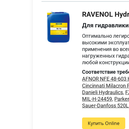
RAVENOL Hydra
Для гидравлики
Оптимально легиро
высокими эксплуа
применения во все
нагруженных гидра
любой конструкции
Соответствие треб
AFNOR NFE 48-603
Cincinnati Milacron 
Danieli Hydraulics
,
F
MIL-H-24459
,
Parke
Sauer-Danfoss 520
Купить Online