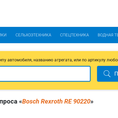
ИКИ
СЕЛЬХОЗТЕХНИКА
СПЕЦТЕХНИКА
ВОДНАЯ Т
 типу автомобиля, названию агрегата, или по артикулу любо
П
проса «
Bosch Rexroth RE 90220
»