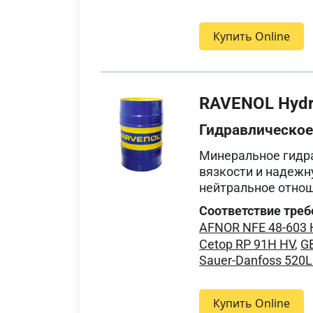
Купить Online
RAVENOL Hydra
Гидравлическое
Минеральное гидра
вязкости и надежн
нейтральное отно
Соответствие треб
AFNOR NFE 48-603 
Cetop RP 91H HV
,
GB
Sauer-Danfoss 520
Купить Online