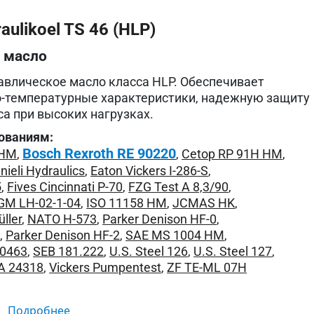
ulikoel TS 46 (HLP)
 масло
влическое масло класса HLP. Обеспечивает
о-температурные характеристики, надежную защиту
са при высоких нагрузках.
ованиям:
Bosch Rexroth RE 90220
 HM
,
,
Cetop RP 91H HM
,
nieli Hydraulics
,
Eaton Vickers I-286-S
,
5
,
Fives Cincinnati P-70
,
FZG Test A 8,3/90
,
GM LH-02-1-04
,
ISO 11158 HM
,
JCMAS HK
,
ller
,
NATO H-573
,
Parker Denison HF-0
,
1
,
Parker Denison HF-2
,
SAE MS 1004 HM
,
L0463
,
SEB 181.222
,
U.S. Steel 126
,
U.S. Steel 127
,
 24318
,
Vickers Pumpentest
,
ZF TE-ML 07H
подробнее