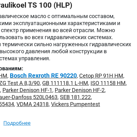
ulikoel TS 100 (HLP)
авлическое масло с оптимальным составом,
ими эксплуатационными характеристиками и
спектр применения во всей отрасли. Можно
льзовать во всех гидравлических системах.
 термически сильно нагруженных гидравлических
 высокого давления любой конструкции в
стемах управления.
ованиям:
Bosch Rexroth RE 90220
 HM
,
,
Cetop RP 91H HM
,
ZG Test A 8,3/90
,
GB 111118.1 L-HM
,
ISO 11158 HM
,
0
,
Parker Denison HF-1
,
Parker Denison HF-2
,
auer-Danfoss 520L0463
,
SEB 181.222
,
155434
,
VDMA 24318
,
Vickers Pumpentest
подробнее