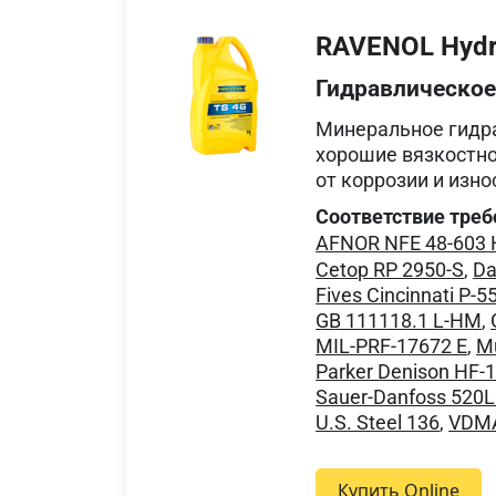
RAVENOL Hydra
Гидравлическое
Минеральное гидра
хорошие вязкостн
от коррозии и изно
Соответствие треб
AFNOR NFE 48-603
Cetop RP 2950-S
,
Da
Fives Cincinnati P-5
GB 111118.1 L-HM
,
MIL-PRF-17672 E
,
Mü
Parker Denison HF-
Sauer-Danfoss 520
U.S. Steel 136
,
VDMA
Купить Online