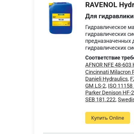
RAVENOL Hydra
Для гидравлики
Гидравлическое м
гидравлических си
предназначенных 
гидравлических си
Соответствие треб
AFNOR NFE 48-603
Cincinnati Milacron 
Danieli Hydraulics
,
F
GM LS-2
,
ISO 11158
Parker Denison HF-
SEB 181.222
,
Swedi
Купить Online