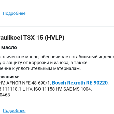
подробнее
ulikoel TSX 15 (HVLP)
 масло
влическое масло, обеспечивает стабильный индекс
ую защиту от коррозии и износа, а также
шение к уплотнительным материалам.
ованиям:
Bosch Rexroth RE 90220
HV
,
AFNOR NFE 48-690/1
,
,
 111118.1 L-HV
,
ISO 11158 HV
,
SAE MS 1004
,
L0463
подробнее