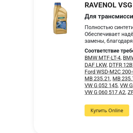
RAVENOL VSG
Для трансмисс
Полностью синтети
Обеспечивает надё
замены, благодаря
Соответствие треб
BMW MTF-LT-4
,
BMW
DAF LKW
,
DTFR 12B
Ford WSD-M2C 200
MB 235.21
,
MB 235.
VW G 052 145
,
VW G
VW G 060 517 A2
,
Z
Купить Online