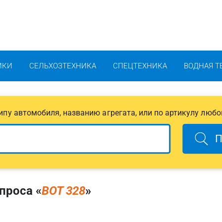
ИКИ
СЕЛЬХОЗТЕХНИКА
СПЕЦТЕХНИКА
ВОДНАЯ Т
 типу автомобиля, названию агрегата, или по артикулу любо
П
проса «
BOT 328
»