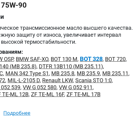
 75W-90
ии
ческое трансмиссионное масло высшего качества.
жную защиту от износа, увеличивает интервал
 высокой термостабильности.
ованиям:
BOT 328
 OSP
,
BMW SAF-XO
,
BOT 130 M
,
,
BOT 720
,
140 (MB 235.8)
,
DTFR 13B110 (MB 235.11)
,
-C
,
MAN 342 Type S1
,
MB 235.8
,
MB 235.9
,
MB 235.11
,
72
,
MIL-L-2105 D
,
Renault LKW
,
Scania STO 1:0
,
 052 539
,
VW G 052 580
,
VW G 052 911
,
F TE-ML 12B
,
ZF TE-ML 16F
,
ZF TE-ML 17B
подробнее