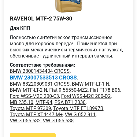
RAVENOL MTF-2 75W-80
Для КПП
Полностью синтетическое трансмиссионное
масло для коробок передач. Применяется при
высоких механических и термических нагрузках,
обеспечивает удлиненный интервал замены.
Соответствие требованиям:
BMW 23001434404 CROSS
,
BMW 23007533513 CROSS
,
BMW 83220309031 CROSS
,
BMW MTF-LT-1 N
,
BMW MTF-LT-2 N
,
Fiat 9.55550-MZ2
,
Fiat F178.B06
,
Ford WSS-M2C 200-C3
,
Ford WSS-M2C 200-D2
,
MB 235.10
,
MTF-94
,
PSA B71 2330
,
Toyota MTF 97309
,
Toyota MTF ETL8997B
,
Toyota MTF XT4447 M+
,
VW G 052 911
,
VW G 055 532
,
VW G 055 538